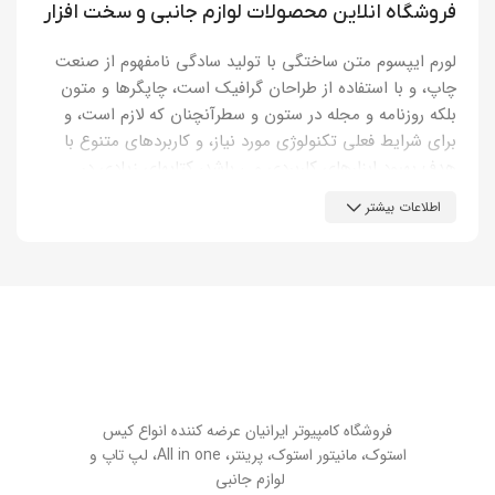
فروشگاه انلاین محصولات لوازم جانبی و سخت افزار
لورم ایپسوم متن ساختگی با تولید سادگی نامفهوم از صنعت
چاپ، و با استفاده از طراحان گرافیک است، چاپگرها و متون
بلکه روزنامه و مجله در ستون و سطرآنچنان که لازم است، و
برای شرایط فعلی تکنولوژی مورد نیاز، و کاربردهای متنوع با
هدف بهبود ابزارهای کاربردی می باشد، کتابهای زیادی در
شصت و سه درصد گذشته حال و آینده، شناخت فراوان جامعه
اطلاعات بیشتر
و متخصصان را می طلبد، تا با نرم افزارها شناخت بیشتری را
برای طراحان رایانه ای علی الخصوص طراحان خلاقی، و فرهنگ
پیشرو در زبان فارسی ایجاد کرد، در این صورت می توان امید
داشت که تمام و دشواری موجود در ارائه راهکارها، و شرایط
سخت تایپ به پایان رسد و زمان مورد نیاز شامل حروفچینی
دستاوردهای اصلی، و جوابگوی سوالات پیوسته اهل دنیای
موجود طراحی اساسا مورد استفاده قرار گیرد.
لورم ایپسوم متن ساختگی با تولید سادگی نامفهوم از صنعت
فروشگاه کامپیوتر ایرانیان عرضه کننده انواع کیس
چاپ، و با استفاده از طراحان گرافیک است، چاپگرها و متون
استوک، مانیتور استوک، پرینتر، All in one، لپ تاپ و
بلکه روزنامه و مجله در ستون و سطرآنچنان که لازم است، و
لوازم جانبی
برای شرایط فعلی تکنولوژی مورد نیاز، و کاربردهای متنوع با