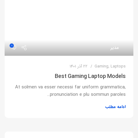
0
مدیر
Laptops
,
Gaming
22 آذر 1401
Best Gaming Laptop Models
At solmen va esser necessi far uniform grammatica,
pronunciation e plu sommun paroles…
ادامه مطلب