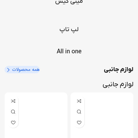
مینی کیس
هاب USB
دارد -2عدد
پایه آسانسوری
دارد
لپ تاپ
All in one
لوازم جانبی
همه محصولات
لوازم جانبی