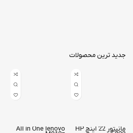
جدید ترین محصولات
مانیتور 22 اینچ HP
All in One lenovo
کابل 