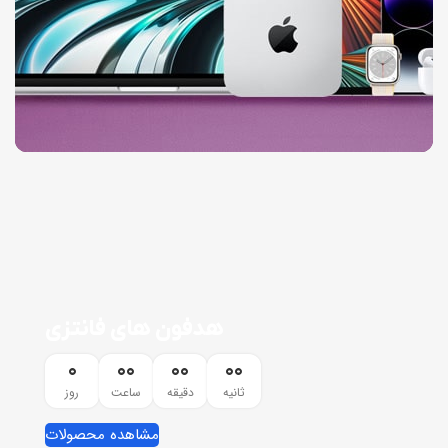
هدفون های فانتزی
0
00
00
00
ثانیه
دقیقه
ساعت
روز
مشاهده محصولات