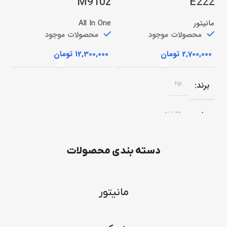
M910z
E222
لوا
مانیتور
All In One
محصولات موجود
محصولات موجود
تومان
تومان
برند
hp
سایز
22 اینچ
نوع پنل
ips
دسته بندی محصولات
رزولوشن
1080*1920
مانیتور
ورودی تصویر
DisplayPort-
HDMI-VGA