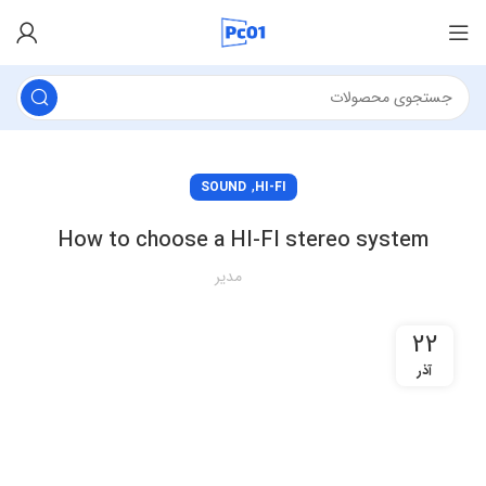
,
SOUND
HI-FI
How to choose a HI-FI stereo system
مدیر
22
آذر