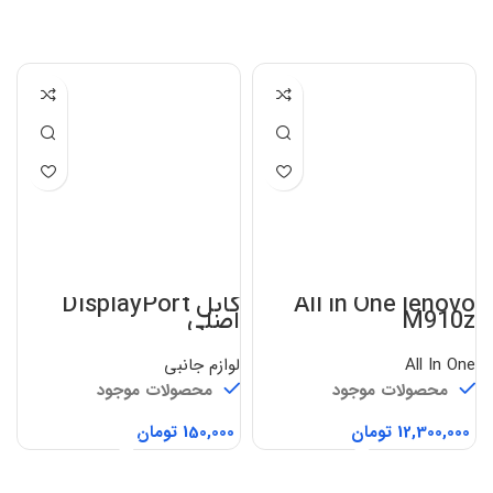
All in One lenovo
کابل DisplayPort
M910z
اصلی
All In One
لوازم جانبی
محصولات موجود
محصولات موجود
تومان
تومان