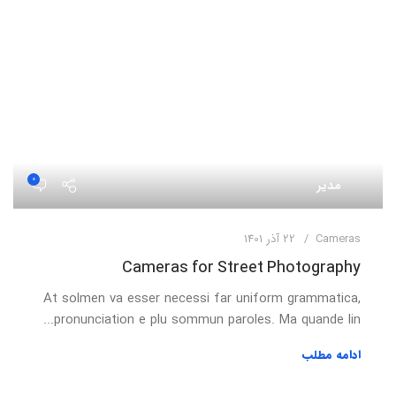
0
مدیر
Cameras
22 آذر 1401
Cameras for Street Photography
At solmen va esser necessi far uniform grammatica,
pronunciation e plu sommun paroles. Ma quande lin...
ادامه مطلب