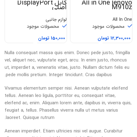
All in One lenovo
کابل DisplayPort
M910z
اصلی
All In One
لوازم جانبی
محصولات موجود
محصولات موجود
تومان
تومان
Nulla consequat massa quis enim. Donec pede justo, fringilla
vel, aliquet nec, vulputate eget, arcu. In enim justo, rhoncus
ut, imperdiet a, venenatis vitae, justo. Nullam dictum felis eu
pede mollis pretium. Integer tincidunt. Cras dapibus.
Vivamus elementum semper nisi. Aenean vulputate eleifend
tellus. Aenean leo ligula, porttitor eu, consequat vitae,
eleifend ac, enim. Aliquam lorem ante, dapibus in, viverra quis,
feugiat a, tellus. Phasellus viverra nulla ut metus varius
laoreet. Quisque rutrum.
Aenean imperdiet. Etiam ultricies nisi vel augue. Curabitur