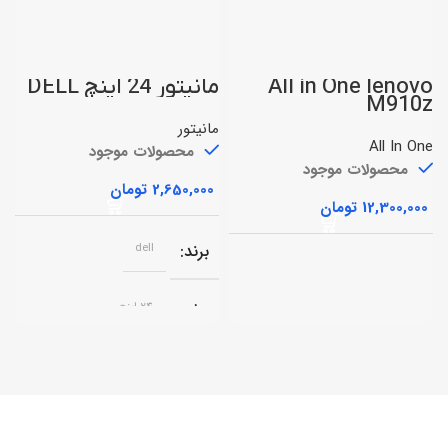
All in One lenovo
مانیتور 24 اینچ DELL
m
M910z
مانیتور
All In One
م
محصولات موجود
محصولات موجود
تومان
تومان
برند
dell
سایز
24 اینچ
پورت ها
HDMI